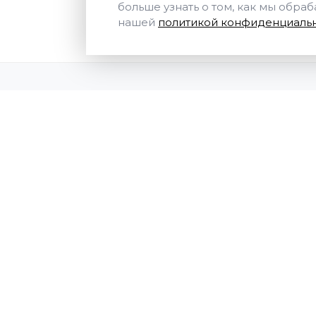
больше узнать о том, как мы обра
нашей
политикой конфиденциальн
ПОДПИСКА НА РАССЫЛКУ
Поддержка сайта
© 2019 - 2026 ООО «Академия
профессиональной подготовки кадров» -
официальный сайт. Все права защищены.
Образовательная лицензия №1541 от
22.04.2019