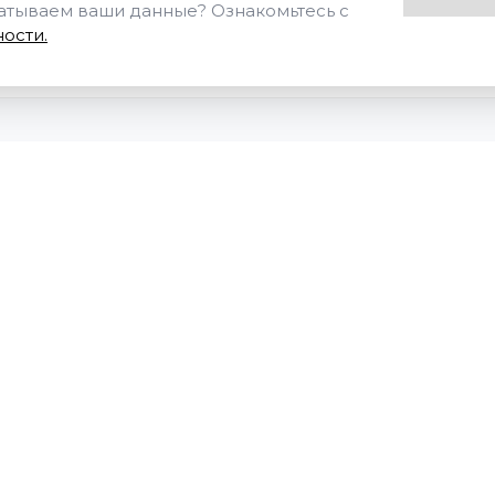
батываем ваши данные? Ознакомьтесь с
ости.
+7 (343) 298-10-22
ПРОФЕССИОНАЛЬНА
ПЕРЕПОДГОТОВКА
ЗАКАЗАТЬ ЗВОНОК
КУРСЫ РАБОЧИХ ПР
zakaz@aprofpk.ru
КУРСЫ ПОВЫШЕНИЯ
КВАЛИФИКАЦИИ
г. Екатеринбург
,
ул.
КРАТКОСРОЧНОЕ ОБУ
Учителей, 46
ПОДГОТОВКА ПО
ПРОМЫШЛЕННОЙ
Режим работы:
БЕЗОПАСНОСТИ
09:00 - 18:00
ПРЕДАТТЕСТАЦИОНН
ПОДГОТОВКА ПО
ЭЛЕКТРОБЕЗОПАСНОС