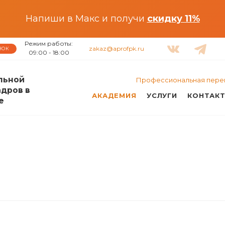
Напиши в Макс и получи
скидку 11%
Режим работы:
zakaz@aprofpk.ru
НОК
09:00 - 18:00
льной
Профессиональная пере
адров в
АКАДЕМИЯ
УСЛУГИ
КОНТАК
е