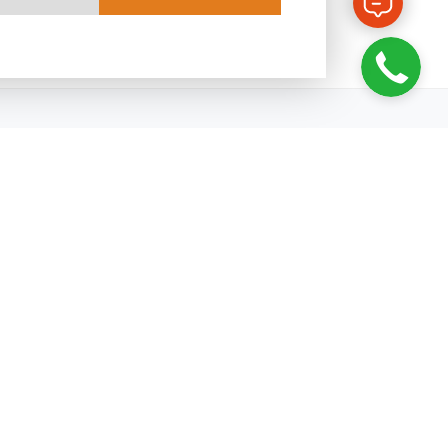
Я
ПОЛИТИКА
КОНФИДЕНЦИАЛЬНОСТИ
ОФЕССИЙ
КАРТА САЙТА
ВЕРСИЯ ДЛЯ ПЕЧАТИ
ПОЛИТИКА ОПЕРАТОРА В
ЧЕНИЕ
ОТНОШЕНИИ ОБРАБОТКИ
ПЕРСОНАЛЬНЫХ ДАННЫХ
АЯ
ТИ