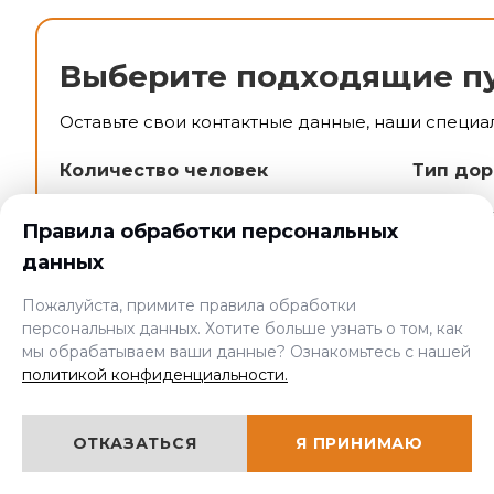
Выберите подходящие п
Оставьте свои контактные данные, наши специа
Количество человек
Тип дор
1 человек
От фи
Правила обработки персональных
2-5 человек
От юр
данных
>5 человек
Пожалуйста, примите правила обработки
персональных данных. Хотите больше узнать о том, как
мы обрабатываем ваши данные? Ознакомьтесь с нашей
политикой конфиденциальности.
Контактные данные
ОТКАЗАТЬСЯ
Я ПРИНИМАЮ
Введите имя и телефон: