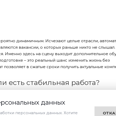
ероятно динамичным. Исчезают целые отрасли, автома
ляются вакансии, о которых раньше никто не слышал. 
ься. Именно здесь на сцену выходит дополнительное об
одготовке – это реальный шанс изменить жизнь без
ат позволяет в сжатые сроки получить актуальные комп
ли есть стабильная работа?
вающую должность – значит проигрывать в перспективах
ерсональных данных
ят на реальные навыки, а не на «корочки» двадцатиле
ала, диплом поможет сдвинуться с мертвой точки. Мы р
аботки персональных данных. Хотите
ОТКА