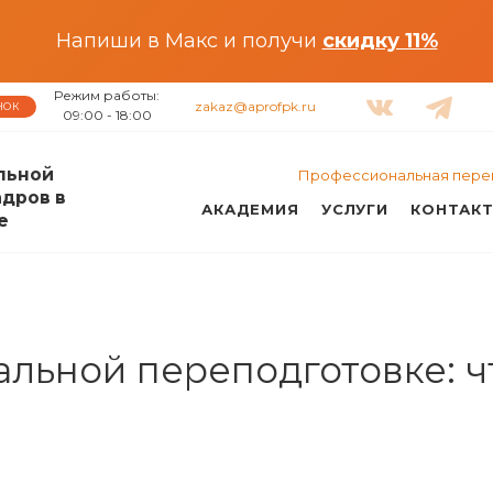
Напиши в Макс и получи
скидку 11%
Режим работы:
zakaz@aprofpk.ru
НОК
09:00 - 18:00
льной
Профессиональная пере
адров в
АКАДЕМИЯ
УСЛУГИ
КОНТАК
е
ьной переподготовке: что