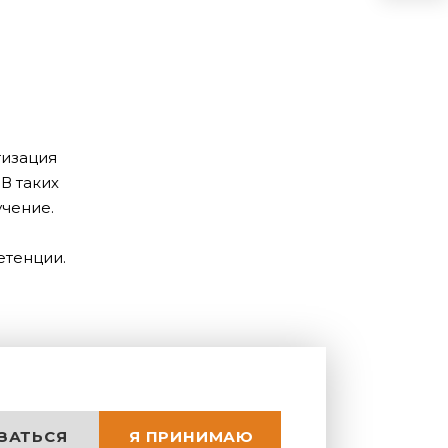
тизация
В таких
учение.
етенции.
. В
тней
азберем,
ЗАТЬСЯ
Я ПРИНИМАЮ