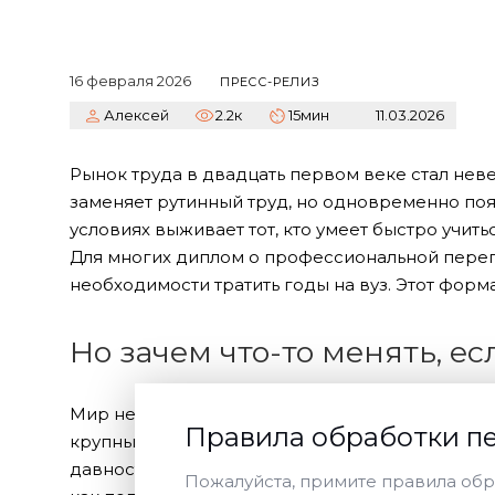
16 февраля 2026
ПРЕСС-РЕЛИЗ
Алексей
2.2к
15мин
11.03.2026
Рынок труда в двадцать первом веке стал нев
заменяет рутинный труд, но одновременно появ
условиях выживает тот, кто умеет быстро учит
Для многих диплом о профессиональной переп
необходимости тратить годы на вуз. Этот форм
Но зачем что-то менять, ес
Мир не стоит на месте, и держаться за устаре
Правила обработки п
крупных городах работодатели все чаще смотр
давности. Если вы чувствуете, что карьера вст
Пожалуйста, примите правила обр