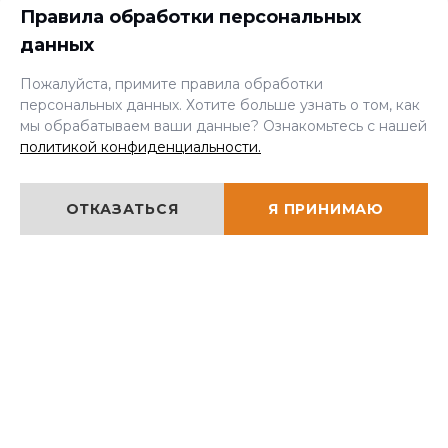
Правила обработки персональных
×
данных
Мы онлайн, задавайте
+7 (343) 298-10-22
вопросы!
Пожалуйста, примите правила обработки
ЗАКАЗАТЬ ЗВОНОК
персональных данных. Хотите больше узнать о том, как
zakaz@aprofpk.ru
мы обрабатываем ваши данные? Ознакомьтесь с нашей
политикой конфиденциальности.
г. Екатеринбург
,
ул. Учителей, 46
Режим работы:
ОТКАЗАТЬСЯ
Я ПРИНИМАЮ
09:00 - 18:00
ПРОФЕССИОНАЛЬНАЯ ПЕРЕПОДГОТОВКА
КУРСЫ РАБОЧИХ ПРОФЕССИЙ
КУРСЫ ПОВЫШЕНИЯ КВАЛИФИКАЦИИ
КРАТКОСРОЧНОЕ ОБУЧЕНИЕ
ПОДГОТОВКА ПО ПРОМЫШЛЕННОЙ БЕЗОПАСНОСТИ