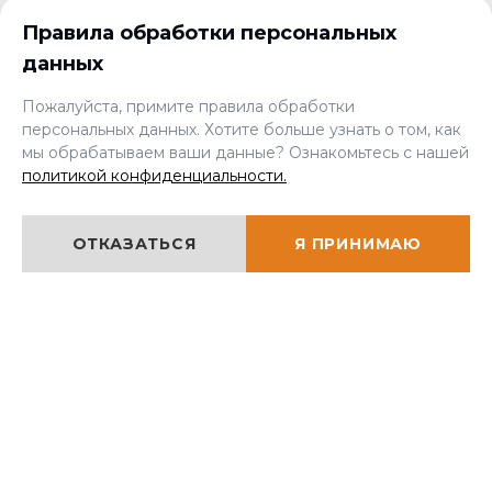
ПОДПИСКА НА РАССЫЛКУ
Правила обработки персональных
данных
+7 (343) 298-10-22
Пожалуйста, примите правила обработки
ЗАКАЗАТЬ ЗВОНОК
персональных данных. Хотите больше узнать о том, как
zakaz@aprofpk.ru
мы обрабатываем ваши данные? Ознакомьтесь с нашей
политикой конфиденциальности.
г. Екатеринбург
,
ул. Учителей, 46
Режим работы:
ОТКАЗАТЬСЯ
Я ПРИНИМАЮ
09:00 - 18:00
ПРОФЕССИОНАЛЬНАЯ ПЕРЕПОДГОТОВКА
КУРСЫ РАБОЧИХ ПРОФЕССИЙ
КУРСЫ ПОВЫШЕНИЯ КВАЛИФИКАЦИИ
КРАТКОСРОЧНОЕ ОБУЧЕНИЕ