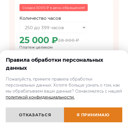
Скидка 3000 ₽ в день обращения!
Количество часов
25 000 ₽
28 000 ₽
Платеж целиком
4 167 ₽
4 667 ₽
Правила обработки персональных
В рассрочку на 6 месяцев от
данных
ЗАПИСАТЬСЯ НА КУРС
Пожалуйста, примите правила обработки
персональных данных. Хотите больше узнать о том, как
мы обрабатываем ваши данные? Ознакомьтесь с нашей
политикой конфиденциальности.
Форма обучения
Заочная с применением
ОТКАЗАТЬСЯ
Я ПРИНИМАЮ
дистанционных образовательных
технологий